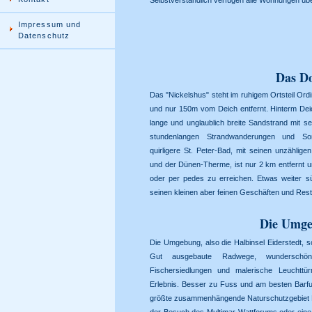
Selbstverständlich verfügen alle Wohnungen üb
Impressum und
Datenschutz
Das D
Das "Nickelshus" steht im ruhigem Ortsteil Ordi
und nur 150m vom Deich entfernt. Hinterm De
lange und unglaublich breite Sandstrand mit s
stundenlangen Strandwanderungen und So
quirligere St. Peter-Bad, mit seinen unzählig
und der Dünen-Therme, ist nur 2 km entfernt
oder per pedes zu erreichen. Etwas weiter süd
seinen kleinen aber feinen Geschäften und Rest
Die Umg
Die Umgebung, also die Halbinsel Eiderstedt, 
Gut ausgebaute Radwege, wunderschöne
Fischersiedlungen und malerische Leucht
Erlebnis. Besser zu Fuss und am besten Barf
größte zusammenhängende Naturschutzgebiet 