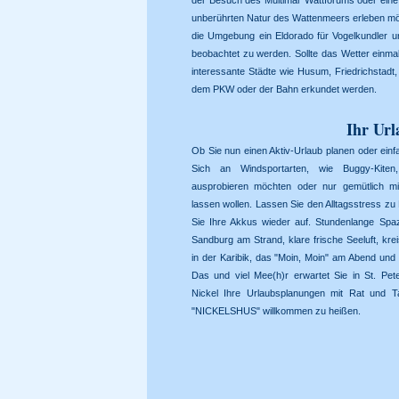
der Besuch des Multimar Wattforums oder eine
unberührten Natur des Wattenmeers erleben möcht
die Umgebung ein Eldorado für Vogelkundler u
beobachtet zu werden. Sollte das Wetter einma
interessante Städte wie Husum, Friedrichsta
dem PKW oder der Bahn erkundet werden.
Ihr Url
Ob Sie nun einen Aktiv-Urlaub planen oder einf
Sich an Windsportarten, wie Buggy-Kiten
ausprobieren möchten oder nur gemütlich mit
lassen wollen. Lassen Sie den Alltagsstress zu 
Sie Ihre Akkus wieder auf. Stundenlange Spaz
Sandburg am Strand, klare frische Seeluft, k
in der Karibik, das "Moin, Moin" am Abend und
Das und viel Mee(h)r erwartet Sie in St. Pete
Nickel Ihre Urlaubsplanungen mit Rat und Ta
"NICKELSHUS" willkommen zu heißen.